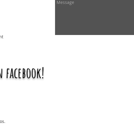
nt
 facebook!
os.